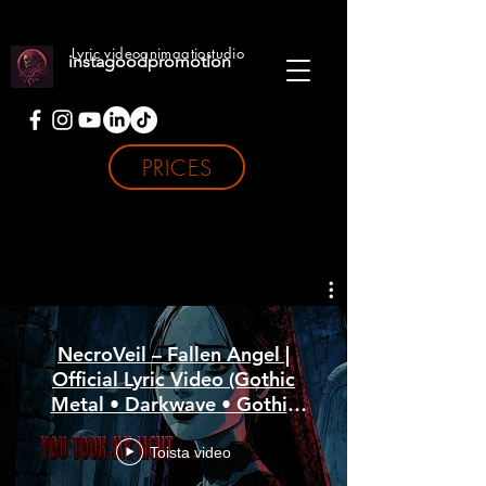
Lyric videoanimaatiostudio
instagoodpromotion
PRICES
NecroVeil – Fallen Angel |
Official Lyric Video (Gothic
Metal • Darkwave • Gothic
Rock 2025)
Toista video