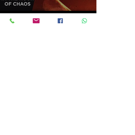
Ota meihin
yhteyttä
jotta voimme luoda
luovia projekteja
yhdessä
contact@instagoodpromotion.com
Get in touch