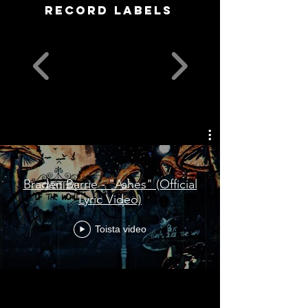
record labels
Braden Barrie - "Ashes" (Official
Lyric Video)
Toista video